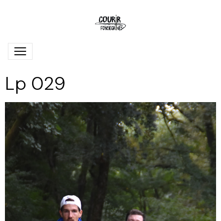
Lp 029