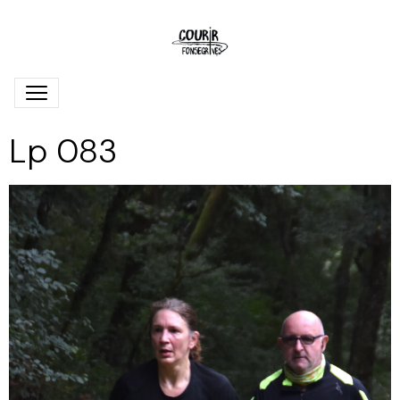
Lp 083