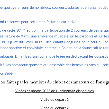
e sportive a réuni de nombreux coureurs, adultes et enfants, et des
sont retrouvés pour cette manifestation caritative.
ème
c de cette 30
édition : la participation de 2 coureurs de Leiria qu
ée nature de 9 km, une ambiance musicale sur le parcours et sur le
e l’USQF et du Foyer Rural, des enfants déguisés pour courir, une 
nce sportive et conviviale, comme la Balade de la Saune sait le fair
ousain Djilali Bedrani, qui a joué le jeu en dédicacant les dossards 
ité, les nombreux sponsors et l'ensemble des bénévoles sans qui cette
tos Bébé.
tos faites par les membres du club et des amateurs de Fonsegr
Vidéos et photos 2022 de runningmag disponibles
Vidéo du départ 1
Vidéo du départ 2